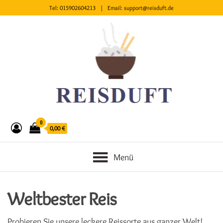
Tel:
015902604213
| Email:
support@reisduft.de
0
0,00 €
Menü
Weltbester Reis
Probieren Sie unsere leckere Reissorte aus ganzer Welt!