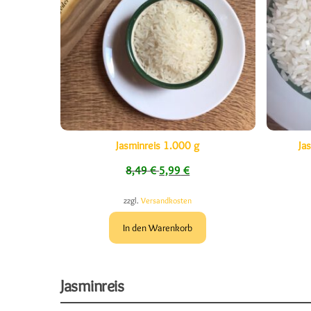
Jasminreis 1.000 g
Ja
Ursprünglicher Preis war: 8,49 €
Aktueller Preis ist: 5,99 €.
8,49
€
5,99
€
zzgl.
Versandkosten
In den Warenkorb
Jasminreis