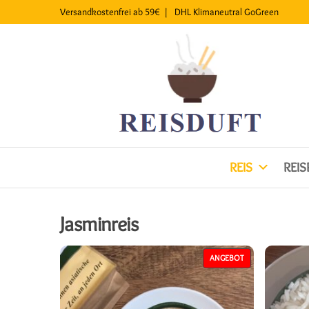
Versandkostenfrei ab 59€ |
DHL
Klimaneutral
GoGreen
REIS
REI
Jasminreis
PRODUKT IM ANG
ANGEBOT