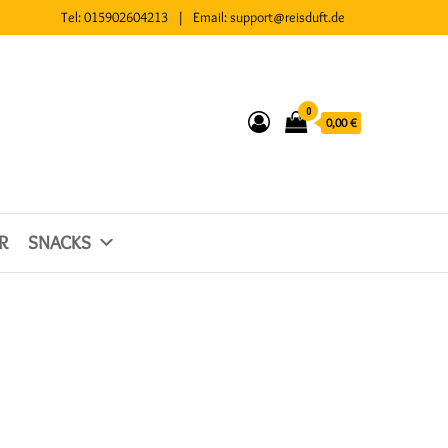
Tel:
015902604213
| Email:
support@reisduft.de
0
0,00 €
R
SNACKS