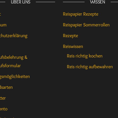
ÜBER UNS
WISSEN
t
Reispapier Rezepte
sum
Reispapier Sommerrollen
chutzerklärung
Rezepte
Reiswissen
Reis richtig kochen
ufsbelehrung &
ufsformular
Reis richtig aufbewahren
gsmöglichkeiten
dsarten
ter
onto