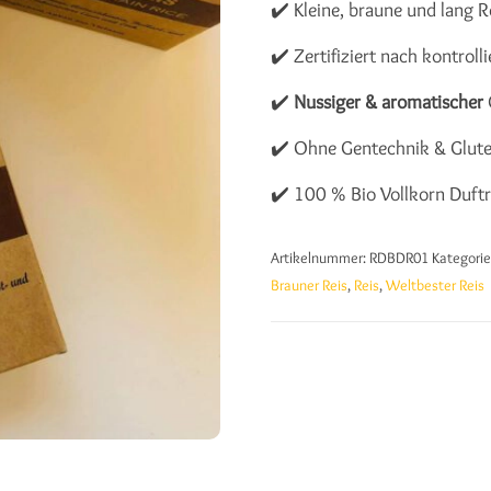
✔️ Kleine, braune und lang R
✔️ Zertifiziert nach kontroll
✔️
Nussiger & aromatischer
✔️ Ohne Gentechnik & Glute
✔️ 100 % Bio Vollkorn Duftr
Artikelnummer:
RDBDR01
Kategori
Brauner Reis
,
Reis
,
Weltbester Reis