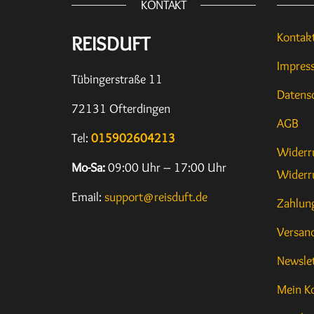
KONTAKT
Kontak
REISDUFT
Impres
Tübingerstraße 11
Datens
72131 Ofterdingen
AGB
Tel:
015902604213
Widerr
Mo-Sa:
09:00 Uhr – 17:00 Uhr
Widerr
Email:
support@reisduft.de
Zahlun
Versan
Newslet
Mein K