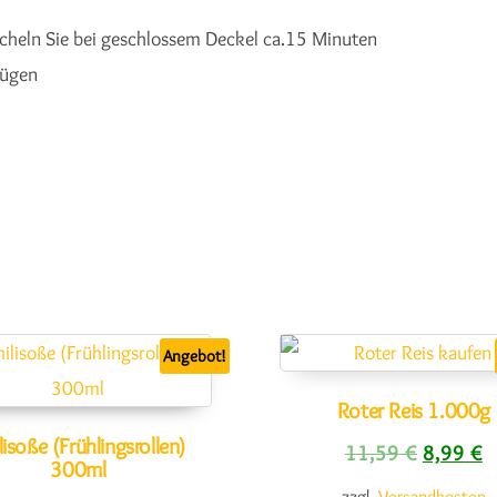
köcheln Sie bei geschlossem Deckel ca.15 Minuten
fügen
Angebot!
Roter Reis 1.000g
lisoße (Frühlingsrollen)
Ursprüngl
Ak
11,59
€
8,99
€
300ml
zzgl.
Versandkosten