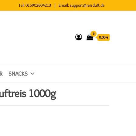
Tel:
015902604213
| Email:
support@reisduft.de
0
0,00 €
R
SNACKS
uftreis 1000g