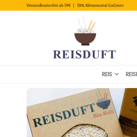
Versandkostenfrei ab 59€ |
DHL
Klimaneutral
GoGreen
REIS
REI