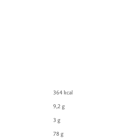
364 kcal
9,2 g
3 g
78 g