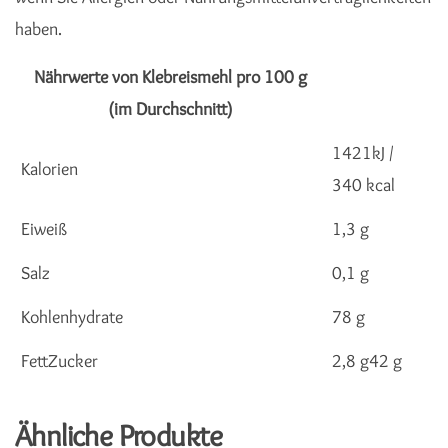
haben.
Nährwerte von Klebreismehl pro 100 g
(im Durchschnitt)
1421kJ /
Kalorien
340 kcal
Eiweiß
1,3 g
Salz
0,1 g
Kohlenhydrate
78 g
FettZucker
2,8 g42 g
Ähnliche Produkte