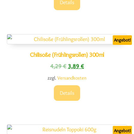
Details
Angebot!
Chilisoße (Frühlingsrollen) 300ml
Ursprünglicher Preis war: 4,2
Aktueller Preis ist: 3,
4,29
€
3,89
€
zzgl.
Versandkosten
Details
Angebot!