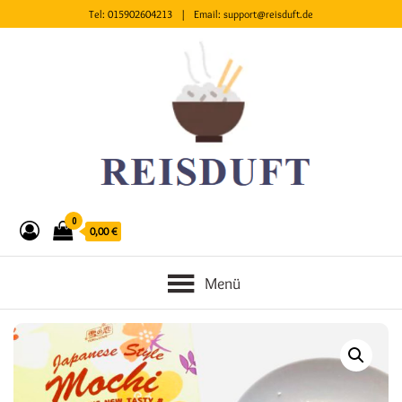
Tel:
015902604213
| Email:
support@reisduft.de
0
0,00 €
Menü