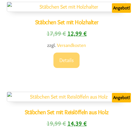
Angebot!
Stäbchen Set mit Holzhalter
Ursprünglicher Preis war: 17,
Aktueller Preis ist: 1
17,99
€
12,99
€
zzgl.
Versandkosten
Details
Angebot!
Stäbchen Set mit Reislöffeln aus Holz
Ursprünglicher Preis war: 19,
Aktueller Preis ist: 1
19,99
€
14,39
€