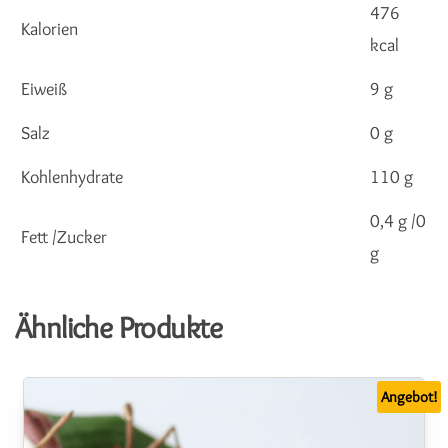
476
Kalorien
kcal
Eiweiß
9 g
Salz
0 g
Kohlenhydrate
110 g
0,4 g /0
Fett /Zucker
g
Ähnliche Produkte
Angebot!