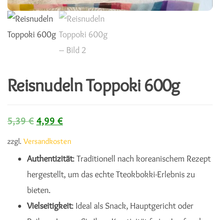
Reisnudeln Toppoki 600g
Ursprünglicher Preis war: 5,39 €
Aktueller Preis ist: 4,99 €.
5,39
€
4,99
€
zzgl.
Versandkosten
Authentizität
: Traditionell nach koreanischem Rezept
hergestellt, um das echte Tteokbokki-Erlebnis zu
bieten.
Vielseitigkeit
: Ideal als Snack, Hauptgericht oder