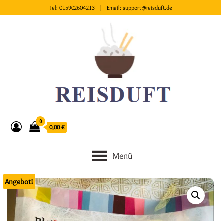
Tel:
015902604213
| Email:
support@reisduft.de
0
0,00 €
Menü
Angebot!