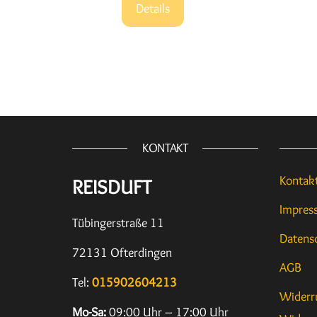
Details
KONTAKT
Kontak
REISDUFT
Impres
Tübingerstraße 11
Datens
72131 Ofterdingen
AGB
Tel:
015902604213
Widerr
Mo-Sa:
09:00 Uhr – 17:00 Uhr