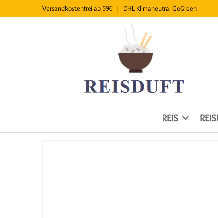
Versandkostenfrei ab 59€ |
DHL
Klimaneutral
GoGreen
REIS
REI