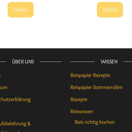
Details
Details
ÜBER UNS
WISSEN
t
Reispapier Rezepte
sum
Reispapier Sommerrollen
chutzerklärung
Rezepte
Reiswissen
Reis richtig kochen
ufsbelehrung &