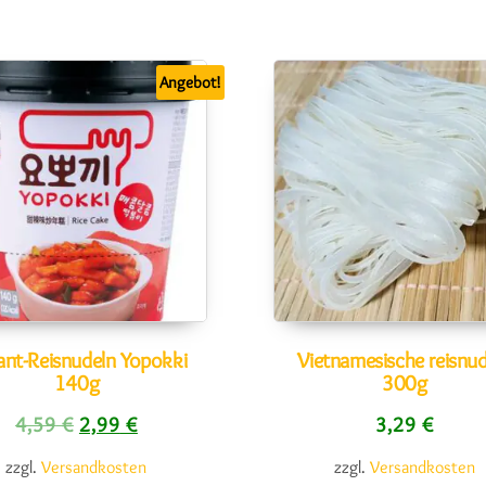
Angebot!
ant-Reisnudeln Yopokki
Vietnamesische reisnud
140g
300g
9 €
,99 €.
Ursprünglicher Preis war: 4,59 €
Aktueller Preis ist: 2,99 €.
4,59
€
2,99
€
3,29
€
zzgl.
Versandkosten
zzgl.
Versandkosten