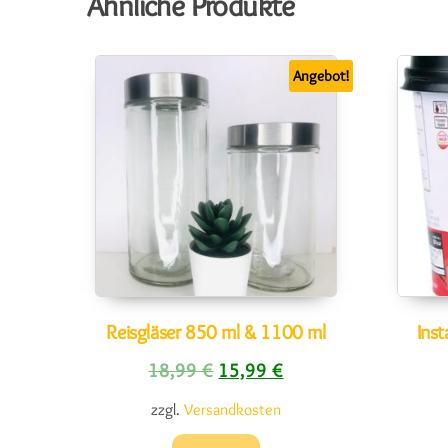
Ähnliche Produkte
Angebot!
Reisgläser 850 ml & 1100 ml
Inst
Ursprünglicher Preis war: 18,9
Aktueller Preis ist: 15
18,99
€
15,99
€
zzgl.
Versandkosten