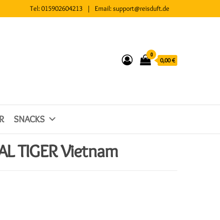
Tel:
015902604213
| Email:
support@reisduft.de
0
0,00 €
R
SNACKS
AL TIGER Vietnam