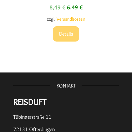
Ursprünglicher Preis war: 8,4
Aktueller Preis ist: 6,
8,49
€
6,49
€
zzgl.
Versandkosten
Details
KONTAKT
REISDUFT
Tübingerstraße 11
72131 Ofterdingen