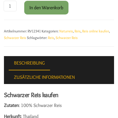
Schwarzer Reis 1.000g Menge
In den Warenkorb
Artikelnummer:
RV12341
Kategorien:
Naturreis
,
Reis
,
Reis online kaufen
,
Schwarzer Reis
Schlagwörter:
Reis
,
Schwarzer Reis
BESCHREIBUNG
ZUSÄTZLICHE INFORMATIONEN
Schwarzer Reis kaufen
Zutaten
: 100% Schwarzer Reis
Herkunft
: Thailand