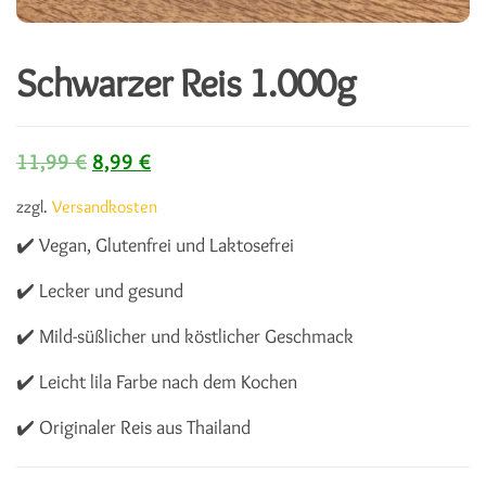
Schwarzer Reis 1.000g
Ursprünglicher Preis war: 11,99 €
Aktueller Preis ist: 8,99 €.
11,99
€
8,99
€
zzgl.
Versandkosten
✔️ Vegan, Glutenfrei und Laktosefrei
✔️ Lecker und gesund
✔️ Mild-süßlicher und köstlicher Geschmack
✔️ Leicht lila Farbe nach dem Kochen
✔️ Originaler Reis aus Thailand