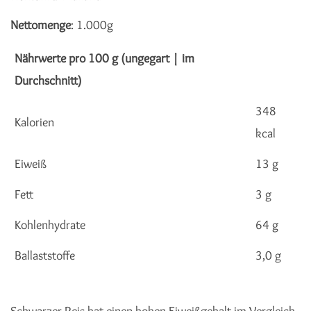
Nettomenge
: 1.000g
Nährwerte pro 100 g (ungegart | im
Durchschnitt)
348
Kalorien
kcal
Eiweiß
13 g
Fett
3 g
Kohlenhydrate
64 g
Ballaststoffe
3,0 g