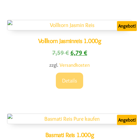
Angebot!
Vollkorn Jasminreis 1.000g
Ursprünglicher Preis war: 7,5
Aktueller Preis ist: 6,
7,59
€
6,79
€
zzgl.
Versandkosten
Details
Angebot!
Basmati Reis 1.000g