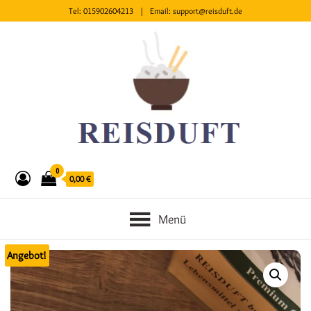
Tel:
015902604213
| Email:
support@reisduft.de
0
0,00 €
Menü
Angebot!