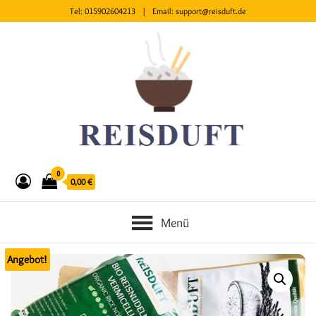
Tel:
015902604213
| Email:
support@reisduft.de
0
0,00 €
Menü
Angebot!