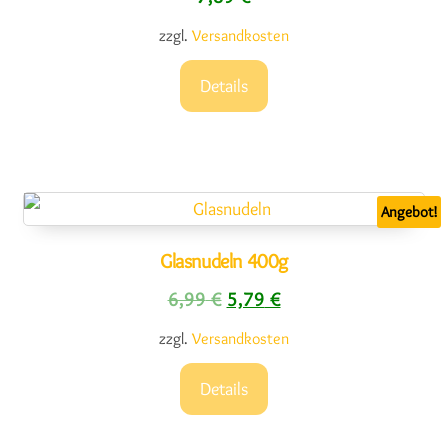
zzgl.
Versandkosten
Details
Angebot!
Glasnudeln 400g
Ursprünglicher Preis war: 6,9
Aktueller Preis ist: 5,
6,99
€
5,79
€
zzgl.
Versandkosten
Details