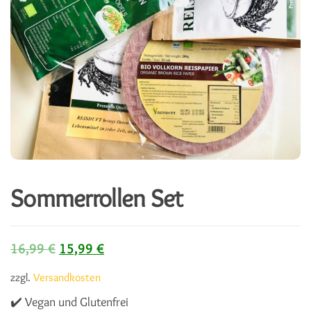
Sommerrollen Set
Ursprünglicher Preis war: 16,99 €
Aktueller Preis ist: 15,99 €.
16,99
€
15,99
€
zzgl.
Versandkosten
✔️ Vegan und Glutenfrei