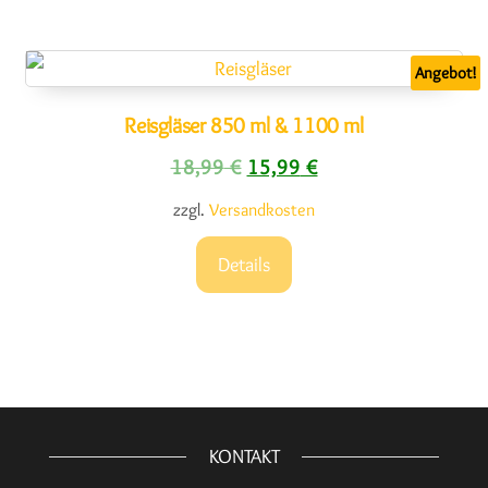
Angebot!
Reisgläser 850 ml & 1100 ml
Ursprünglicher Preis war: 18,
Aktueller Preis ist: 1
18,99
€
15,99
€
zzgl.
Versandkosten
Details
KONTAKT