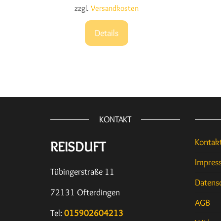
zzgl.
Versandkosten
Details
KONTAKT
Kontak
REISDUFT
Impres
Tübingerstraße 11
Datens
72131 Ofterdingen
AGB
Tel:
015902604213