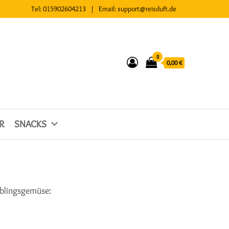
Tel:
015902604213
| Email:
support@reisduft.de
0
0,00 €
R
SNACKS
eblingsgemüse: