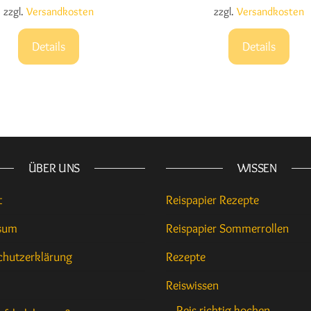
zzgl.
Versandkosten
zzgl.
Versandkosten
Details
Details
ÜBER UNS
WISSEN
t
Reispapier Rezepte
sum
Reispapier Sommerrollen
chutzerklärung
Rezepte
Reiswissen
Reis richtig kochen