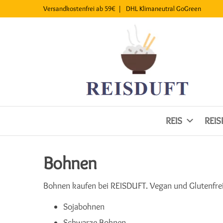
Versandkostenfrei ab 59€ |
DHL
Klimaneutral
GoGreen
REIS
REI
Bohnen
Bohnen kaufen bei REISDUFT. Vegan und Glutenfrei.
Sojabohnen
Schwarze Bohnen